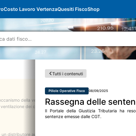
ro
Costo Lavoro Vertenza
Quesiti Fisco
Shop
Tutti i contenuti
Pillole Operative Fisco
08/09/2025
Rassegna delle sentenz
canismo della ventilazione dei corrispettivi, risulta ad oggi pubblic
 la ventilazione dei corrispettivi resterà pienamente operativa anche d
Il Portale della Giustizia Tributaria ha reso
sentenze emesse dalle CGT.
n distributore automatico non evoluto tramite il quale vengono cedut