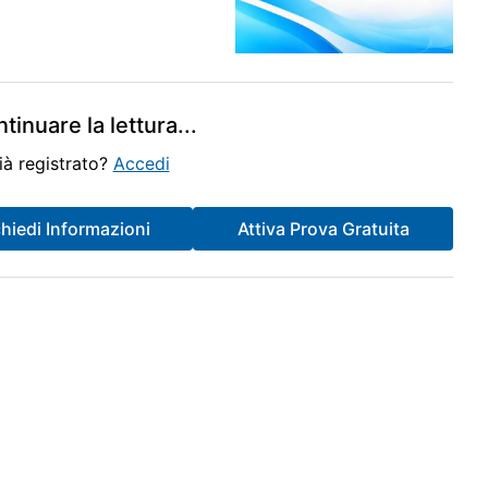
stributore automatico non evoluto ai sensi della normativa
missione non è stato effettuato l’ultimo invio dei corrispettivi
Visualizza
Scarica
tinuare la lettura
...
se sia più conveniente procedere ad una donazione piuttosto
ià registrato?
Accedi
te dovute, per quanto un’analisi completa debba valutare
ione breve di immobili possa rientrare nell’ambito del regime
chiedi Informazioni
Attiva Prova Gratuita
li locati. - omessa stipula della polizza entro il 31/12/2025:
a di qualsiasi agevolazione richiesta o dovuta, pregiudica poi