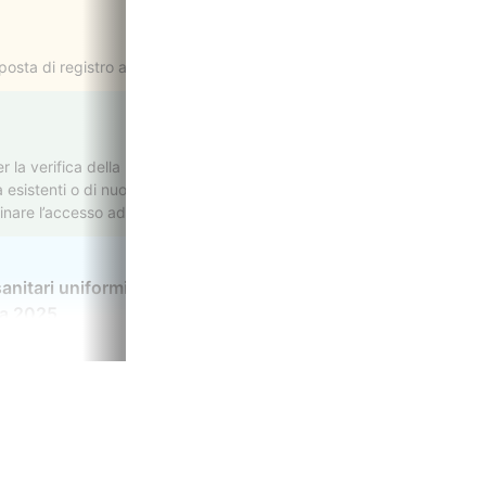
sta di registro al 9.
 la verifica della propria situazione economica, in vista del rinnovo de
à esistenti o di nuova introduzione. L’ISEE, aggiornato dai più recenti 
inare l’accesso ad agevolazioni fondamentali, come bonus, contributi
sanitari uniformi e nuove regole per cosmetici e
za 2025
8 dicembre 2025, n. 190, pubblicata nella Gazzetta Ufficiale n. 294 d
legislativo pensato per potenziare la competitività del sistema econo
ibera iniziativa.
Orari
ità e territori: nuove risorse nella legge economica
61
Lunedì: 09.00 - 13.00; 14.00 -
raxim.it
Martedì: 09.00 - 13.00
Mercoledì: 09.00 - 13.00