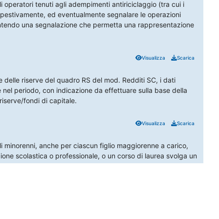
li operatori tenuti agli adempimenti antiriciclaggio (tra cui i
tempestivamente, ed eventualmente segnalare le operazioni
arantendo una segnalazione che permetta una rappresentazione
Visualizza
Scarica
e delle riserve del quadro RS del mod. Redditi SC, i dati
ute nel periodo, con indicazione da effettuare sulla base della
 riserve/fondi di capitale.
Visualizza
Scarica
li minorenni, anche per ciascun figlio maggiorenne a carico,
ione scolastica o professionale, o un corso di laurea svolga un
.000 annui sia registrato come disoccupato e in cerca di un
Orari Consulenza Telefonica
 18.00
Martedì: 09.30 - 12.30
Visualizza
Scarica
Mercoledì: 09.30 - 12.30
TS
Giovedì: 09.30 - 12.30