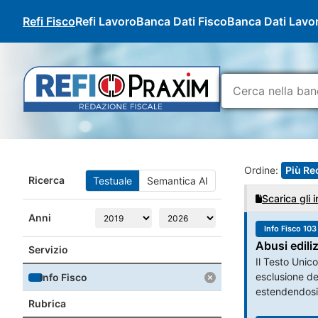
Refi Fisco
Refi Lavoro
Banca Dati Fisco
Banca Dati Lavo
Ordine:
Più Re
Ricerca
Testuale
Semantica AI
Scarica gli i
Anni
Info Fisco 103
Abusi ediliz
Servizio
Il Testo Unico
esclusione del
Info Fisco
estendendosi a
Rubrica