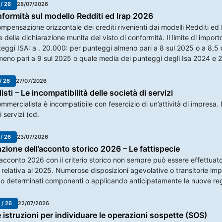
 / 26
28/07/2026
nformità sul modello Redditi ed Irap 2026
 compensazione orizzontale dei crediti rivenienti dai modelli Redditi e
 della dichiarazione munita del visto di conformità. Il limite di impor
eggi ISA: a . 20.000: per punteggi almeno pari a 8 sul 2025 o a 8,5
eno pari a 9 sul 2025 o quale media dei punteggi degli Isa 2024 e 
/ 26
27/07/2026
ti – Le incompatibilità delle società di servizi
commercialista è incompatibile con l’esercizio di un’attività di impres
 servizi (cd.
 / 26
23/07/2026
zione dell’acconto storico 2026 – Le fattispecie
ll’acconto 2026 con il criterio storico non sempre può essere effettua
 relativa al 2025. Numerose disposizioni agevolative o transitorie impo
o determinati componenti o applicando anticipatamente le nuove rego
 / 26
22/07/2026
 istruzioni per individuare le operazioni sospette (SOS)