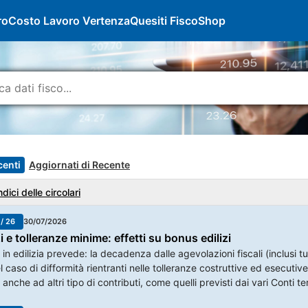
ro
Costo Lavoro Vertenza
Quesiti Fisco
Shop
centi
Aggiornati di Recente
ndici delle circolari
 / 26
30/07/2026
i e tolleranze minime: effetti su bonus edilizi
 in edilizia prevede: la decadenza dalle agevolazioni fiscali (inclusi tut
 caso di difformità rientranti nelle tolleranze costruttive ed esecutive.
nche ad altri tipo di contributi, come quelli previsti dai vari Conti te