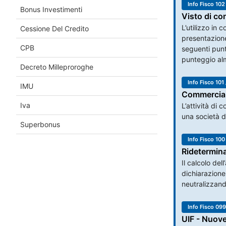
Info Fisco 102
Bonus Investimenti
Visto di co
L’utilizzo in
Cessione Del Credito
presentazione
CPB
seguenti punt
punteggio alm
Decreto Milleproroghe
Info Fisco 101 
IMU
Commercialis
Iva
L’attività di 
una società di
Superbonus
Info Fisco 100
Ridetermina
Il calcolo de
dichiarazione
neutralizzand
Info Fisco 099
UIF - Nuove