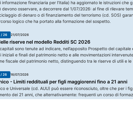
i informazione finanziaria per l’Italia) ha aggiornato le istruzioni che g
i) devono osservare, a decorrere dal 1/07/2026: al fine di rilevare 
iciclaggio di denaro o di finanziamento del terrorismo (cd. SOS) g
rcorso logico che ha portato alla formazione del sospetto.
 / 26
21/07/2026
elle riserve nel modello Redditi SC 2026
 capitali sono tenute ad indicare, nell’apposito Prospetto del capitale 
ldi iniziali e finali del patrimonio netto e alle movimentazioni interven
one fiscale del patrimonio netto, distinguendo tra le riserve di utili e le
 / 26
16/07/2026
co - Limiti reddituali per figli maggiorenni fino a 21 anni
co e Universale (cd. AUU) può essere riconosciuto, oltre che per i fig
mento dei 21 anni, che alternativamente: frequenti un corso di formaz
n’attività lavorativa e possieda un reddito complessivo inferiore a . 8
i servizi pubblici per l’impiego svolga il servizio civile universale.
Orari
61
Lunedì: 09.00 - 13.00; 14.00 -
 / 26
15/07/2026
raxim.it
Martedì: 09.00 - 13.00
arie nella precompilata - Accesso dell’Agenzia al Sistema 
Mercoledì: 09.00 - 13.00