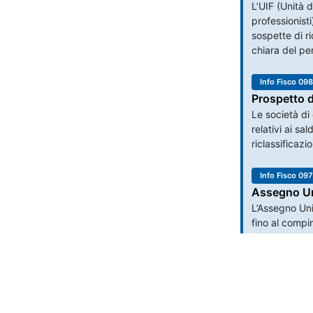
L’UIF (Unità d
professionist
sospette di r
chiara del pe
Info Fisco 098
Prospetto d
Le società di
relativi ai sa
riclassificazi
Info Fisco 097
Assegno Uni
L’Assegno Uni
fino al compi
tirocinio o u
lavoro presso 
Contatti
051 041 99 
Info Fisco 096
Chi siamo
Servizi
Abbonamenti
Lavora con noi
Contatti
assistenza@p
Spese sanit
Copyright ©
2026
Redazione Fiscale S.r.l.
P. IVA e C.F. 02001870225 - REA: BO-572252