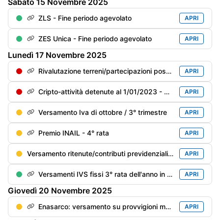
Sabato
15
Novembre
2025
ZLS - Fine periodo agevolato
APRI
ZES Unica - Fine periodo agevolato
APRI
Lunedì
17
Novembre
2025
Rivalutazione terreni/partecipazioni posseduti al 1/01/2023: 3° rata
APRI
Cripto-attività detenute al 1/01/2023 - Rideterminazione di valore: 3° rata (ultima) dell'imposta sostitutiva (del 14%)
APRI
Versamento Iva di ottobre / 3° trimestre
APRI
Premio INAIL - 4° rata
APRI
Versamento ritenute/contributi previdenziali del mese di ottobre
APRI
Versamenti IVS fissi 3° rata dell'anno in corso
APRI
Giovedì
20
Novembre
2025
Enasarco: versamento su provvigioni maturate nel 3° trimestre
APRI