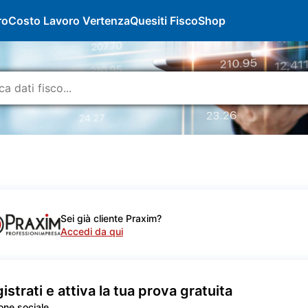
ro
Costo Lavoro Vertenza
Quesiti Fisco
Shop
Sei già cliente Praxim?
Accedi da qui
istrati e attiva la tua prova gratuita
one sociale