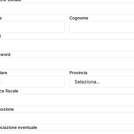
e
Cognome
l
sword
lare
Provincia
ce fiscale
essione
ciazione eventuale