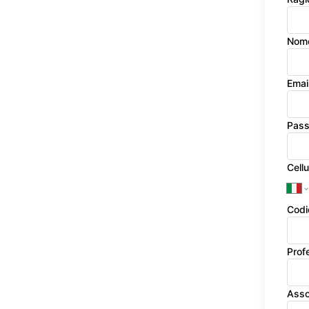
Nom
Emai
Pas
Cellu
Codi
Prof
Asso