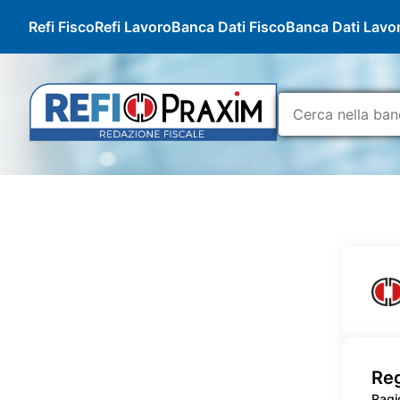
Refi Fisco
Refi Lavoro
Banca Dati Fisco
Banca Dati Lavo
Reg
Ragi