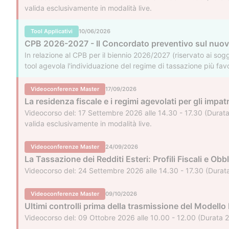
valida esclusivamente in modalità live.
Tool Applicativi
10/06/2026
CPB 2026-2027 - Il Concordato preventivo sul nuov
In relazione al CPB per il biennio 2026/2027 (riservato ai sogg
tool agevola l'individuazione del regime di tassazione più fav
flat tax incrementale sull'extrareddito rispetto al 2024. L'ute
Videoconferenze Master
17/09/2026
La residenza fiscale e i regimi agevolati per gli impatr
Videocorso del: 17 Settembre 2026 alle 14.30 - 17.30 (Durata 
valida esclusivamente in modalità live.
Videoconferenze Master
24/09/2026
La Tassazione dei Redditi Esteri: Profili Fiscali e Obbl
Videocorso del: 24 Settembre 2026 alle 14.30 - 17.30 (Durata 
Videoconferenze Master
09/10/2026
Ultimi controlli prima della trasmissione del Modello
Videocorso del: 09 Ottobre 2026 alle 10.00 - 12.00 (Durata 2 h