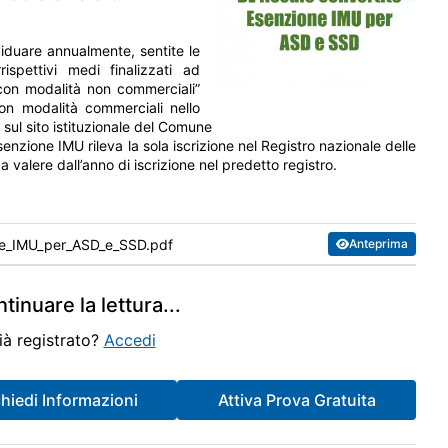
viduare annualmente, sentite le
rispettivi medi finalizzati ad
e con modalità non commerciali”
 ma inclusi quelli per il quale è scaduto il CPB 2024/2025), il
con modalità commerciali nello
 sul sito istituzionale del Comune
tassazione in base al reddito concordato con applicazione della
’esenzione IMU rileva la sola iscrizione nel Registro nazionale delle
 del software "IlTuoISA 2026 CPB", per il periodo 2025).
 a valere dall’anno di iscrizione nel predetto registro.
conoscimento di n. 3 crediti formativi. La partecipazione è
one_IMU_per_ASD_e_SSD.pdf
Anteprima
tinuare la lettura
...
 il riconoscimento di n. 3 crediti formativi.
ià registrato?
Accedi
chiedi Informazioni
Attiva Prova Gratuita
l riconoscimento di n. 2 crediti formativi.