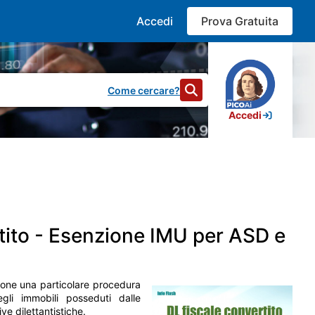
Accedi
Prova Gratuita
Come cercare?
Accedi
34.066
risultati
tito - Esenzione IMU per ASD e
a documentazione e supportare il lavoro dei professionisti. In
i e bilanci, effettuare ricerche rapide e salvare i contenuti di
pone una particolare procedura
gli immobili posseduti dalle
conoscimento di n. 2 crediti formativi. La partecipazione è
ve dilettantistiche.