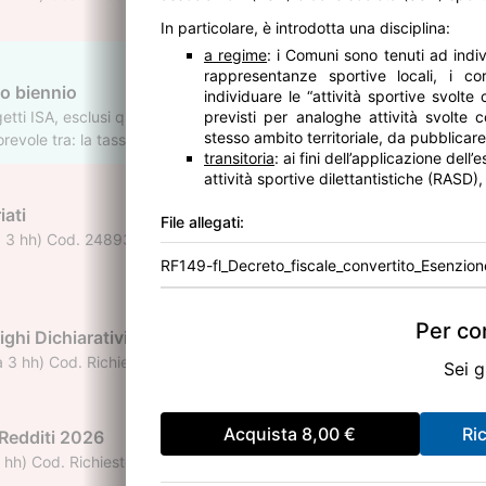
In particolare, è introdotta una disciplina:
a regime
: i Comuni sono tenuti ad indi
rappresentanze sportive locali, i cor
o biennio
individuare le “attività sportive svolt
etti ISA, esclusi quelli che hanno già aderito per il biennio 2025/2026,
previsti per analoghe attività svolte 
stesso ambito territoriale, da pubblicare
orevole tra: la tassazione ordinaria (assenza di adesione al CPB) la 
transitoria
: ai fini dell’applicazione dell
nte deve fornire indicazione del reddito proposto (in base al risultato
attività sportive dilettantistiche (RASD),
iati
File allegati:
3 hh) Cod. 248930 Accreditato presso l'ODCEC di Patti (ME) per il ri
RF149-fl_Decreto_fiscale_convertito_Esenzi
Per con
ighi Dichiarativi
3 hh) Cod. Richiesto l'Accreditamento presso l'ODCEC di Patti (ME) per
Sei g
Acquista
8,00 €
Ri
 Redditi 2026
h) Cod. Richiesto l'Accreditamento presso l'ODCEC di Patti (ME) per i