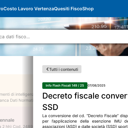
ro
Costo Lavoro Vertenza
Quesiti Fisco
Shop
Tutti i contenuti
Info Flash Fiscali 149 / 25
07/08/2025
Decreto fiscale conver
enti di intelligenza artificiale per semplificare la consultazione dell
nca Dati Normativa, creare riassunti di documenti, analizzare contratt
SSD
La conversione del cd. “Decreto Fiscale” dis
iennale
per l’applicazione della esenzione IMU de
2 hh) Cod. 248931 Accreditato presso l'ODCEC di Patti (ME) per il ri
associazioni (ASD) e dalle società (SSD) sporti