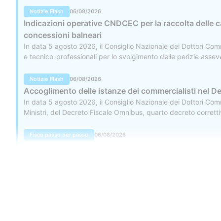
Notizie Flash
06/08/2026
Indicazioni operative CNDCEC per la raccolta delle c
concessioni balneari
In data 5 agosto 2026, il Consiglio Nazionale dei Dottori Com
e tecnico-professionali per lo svolgimento delle perizie asseve
le modalità di presentazione delle candidature da parte dei profe
Notizie Flash
06/08/2026
Accoglimento delle istanze dei commercialisti nel D
In data 5 agosto 2026, il Consiglio Nazionale dei Dottori Com
Ministri, del Decreto Fiscale Omnibus, quarto decreto corretti
con il Ministero dell'Economia e delle Finanze (MEF) e con il V
imprese.
Fisco passo per passo
06/08/2026
Completamento della riforma tributaria e approvazione 
locali
In data 5 agosto 2026, è stato reso noto l'esito della seduta d
111. Il Governo ha approvato in via definitiva tre decreti legisl
Contatti
a ventuno i provvedimenti legislativi e a otto i Testi unici com
051 041 99 
Chi siamo
L’evoluzione della Giurisprudenza
Servizi
Abbonamenti
Lavora con noi
06/08/2026
Contatti
assistenza@p
Copyright ©
2026
Redazione Fiscale S.r.l.
Tassabilità della plusvalenza nella cessione di terren
P. IVA e C.F. 02001870225 - REA: BO-572252