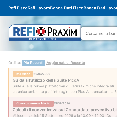
Refi Fisco
Refi Lavoro
Banca Dati Fisco
Banca Dati Lavo
Ordine:
Più Recenti
Aggiornati di Recente
Info Video
26/06/2026
Guida all'utilizzo della Suite PicoAI
Suite AI è la nuova piattaforma di RefiPraxim che integra strum
un unico ambiente puoi interagire con Pico AI, consultare la Ba
interesse nella tua area personale.
Videoconferenze Master
15/09/2026
Calcoli di convenienza sul Concordato preventivo b
Videocorso del: 15 Settembre 2026 alle 10.00 - 12.00 (Durata 