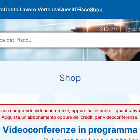
ro
Costo Lavoro Vertenza
Quesiti Fisco
Shop
Shop
non comprende videoconferenze, oppure hai esaurito il quantitativo
Acquista un abbonamento
oppure dei
crediti per videoconferenze
.
Videoconferenze in programma
Guida alla procedura di prenotazione
Apri Progr