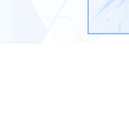
Contatti
051 041 99 
Chi siamo
Servizi
Abbonamenti
Lavora con noi
Contatti
assistenza@p