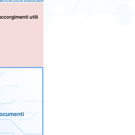
accorgimenti utili
 documenti