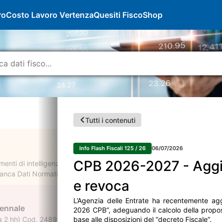
ro
Costo Lavoro Vertenza
Quesiti Fisco
Shop
Tutti i contenuti
Info Flash Fiscali 125 / 26
06/07/2026
CPB 2026-2027 - Aggio
enti di intelligenza artificiale per semplificare la consultazione dell
nca Dati Normativa, creare riassunti di documenti, analizzare contratt
e revoca
L’Agenzia delle Entrate ha recentemente aggi
iennale
2026 CPB”, adeguando il calcolo della propos
2 hh) Cod. 248931 Accreditato presso l'ODCEC di Patti (ME) per il ri
base alle disposizioni del “decreto Fiscale”.