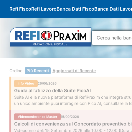
Refi Fisco
Refi Lavoro
Banca Dati Fisco
Banca Dati Lavo
Ordine:
Più Recenti
Aggiornati di Recente
Info Video
26/06/2026
Guida all'utilizzo della Suite PicoAI
Suite AI è la nuova piattaforma di RefiPraxim che integra strum
un unico ambiente puoi interagire con Pico AI, consultare la Ba
interesse nella tua area personale.
Videoconferenze Master
15/09/2026
Calcoli di convenienza sul Concordato preventivo b
Videocorso del: 15 Settembre 2026 alle 10.00 - 12.00 (Durata 