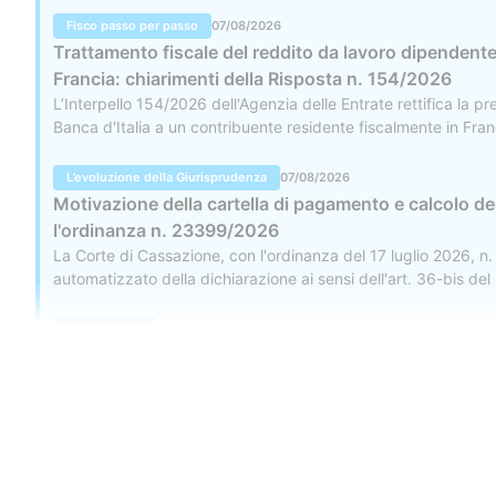
Fisco passo per passo
07/08/2026
Trattamento fiscale del reddito da lavoro dipendente 
Francia: chiarimenti della Risposta n. 154/2026
L’Interpello 154/2026 dell'Agenzia delle Entrate rettifica la p
Banca d'Italia a un contribuente residente fiscalmente in Franci
spiccata indipendenza e autonomia ed è integrato nell'Eurosi
L’evoluzione della Giurisprudenza
07/08/2026
Motivazione della cartella di pagamento e calcolo deg
l'ordinanza n. 23399/2026
La Corte di Cassazione, con l'ordinanza del 17 luglio 2026, n
automatizzato della dichiarazione ai sensi dell'art. 36-bis del
motivato senza che sia indispensabile riportare un prospetto di
Notizie Flash
07/08/2026
La nuova regolamentazione fiscale della rettifica deg
La circolare n. 20 del 5 agosto 2026 emanata da Assonime offre
normativo, originariamente introdotto dal D.L. n. 73/2022, è s
Contatti
un punto di equilibrio e di compromesso per il settore d'impre
051 041 99 
Chi siamo
Fisco passo per passo
Servizi
Abbonamenti
07/08/2026
Lavora con noi
Contatti
assistenza@p
Copyright ©
2026
Redazione Fiscale S.r.l.
Nuovo regime di adempimento collaborativo: quadro s
P. IVA e C.F. 02001870225 - REA: BO-572252