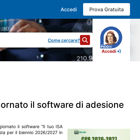
Accedi
Prova Gratuita
Come cercare?
Accedi
34.066
risultati
rnato il software di adesione
a documentazione e supportare il lavoro dei professionisti. In
i e bilanci, effettuare ricerche rapide e salvare i contenuti di
ornato il software “Il tuo ISA
ta per il biennio 2026/2027 in
conoscimento di n. 2 crediti formativi. La partecipazione è