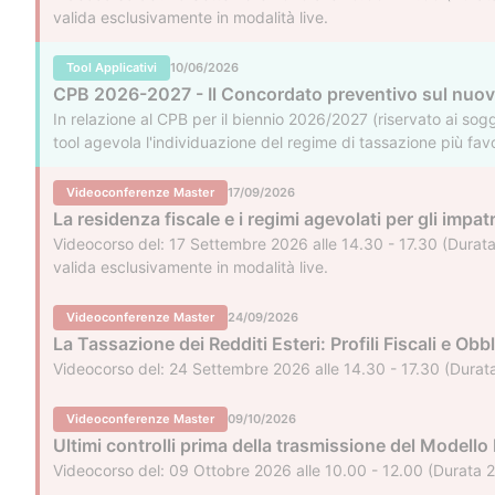
valida esclusivamente in modalità live.
Tool Applicativi
10/06/2026
CPB 2026-2027 - Il Concordato preventivo sul nuov
In relazione al CPB per il biennio 2026/2027 (riservato ai sogg
tool agevola l'individuazione del regime di tassazione più fav
flat tax incrementale sull'extrareddito rispetto al 2024. L'ute
Videoconferenze Master
17/09/2026
La residenza fiscale e i regimi agevolati per gli impatr
Videocorso del: 17 Settembre 2026 alle 14.30 - 17.30 (Durata 
valida esclusivamente in modalità live.
Videoconferenze Master
24/09/2026
La Tassazione dei Redditi Esteri: Profili Fiscali e Obbl
Videocorso del: 24 Settembre 2026 alle 14.30 - 17.30 (Durata 
Videoconferenze Master
09/10/2026
Ultimi controlli prima della trasmissione del Modello
Videocorso del: 09 Ottobre 2026 alle 10.00 - 12.00 (Durata 2 h