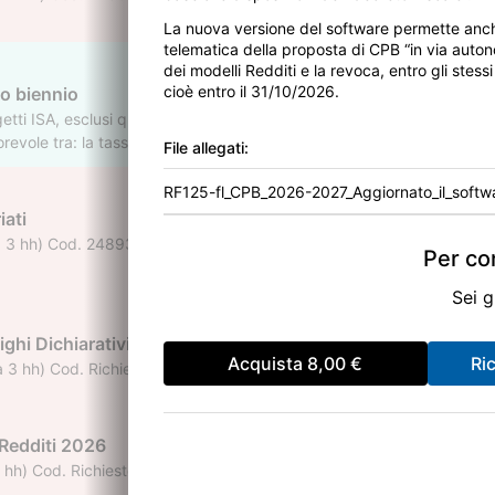
La nuova versione del software permette anch
telematica della proposta di CPB “in via autono
dei modelli Redditi e la revoca, entro gli stessi
cioè entro il 31/10/2026.
o biennio
etti ISA, esclusi quelli che hanno già aderito per il biennio 2025/2026,
orevole tra: la tassazione ordinaria (assenza di adesione al CPB) la 
File allegati:
nte deve fornire indicazione del reddito proposto (in base al risultato
RF125-fl_CPB_2026-2027_Aggiornato_il_softw
iati
3 hh) Cod. 248930 Accreditato presso l'ODCEC di Patti (ME) per il ri
Per con
Sei g
ighi Dichiarativi
Acquista
8,00 €
Ri
3 hh) Cod. Richiesto l'Accreditamento presso l'ODCEC di Patti (ME) per
 Redditi 2026
h) Cod. Richiesto l'Accreditamento presso l'ODCEC di Patti (ME) per i