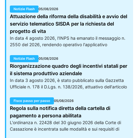
indirette, confermando la legittimità del recupero
dell'imposta di donazione con l'aliquota dell'8 per un
Notizie Flash
05/08/2026
trasferimento di fondi eseguito a mezzo bonifico bancario
Attuazione della riforma della disabilità e avvio del
e non registrato spontaneamente dalle parti. Il caso
servizio telematico SISDA per la richiesta del
giudiziario e le condizioni per l'accertamento dell'ufficio La
progetto di vita
controversia trae origine da una dazione di denaro di
In data 4 agosto 2026, l'INPS ha emanato il messaggio n.
importo superiore a otto milioni di euro, eseguita da una
2550 del 2026, rendendo operativo l'applicativo
contribuente a favore della figlia residente in Italia tramite
informatico denominato "SISDA - trasmissione istanze per il
una banca svizzera.
progetto di vita". Il canale telematico consente ai cittadini
Notizie Flash
05/08/2026
residenti nei territori coinvolti dalla fase sperimentale di
Riorganizzazione quadro degli incentivi statali per
inoltrare la domanda volta all'elaborazione del progetto di
il sistema produttivo aziendale
vita individuale, personalizzato e partecipato, previsto
In data 3 agosto 2026, è stato pubblicato sulla Gazzetta
dall'articolo 15 del D.Lgs. n. 62/2024 per l'attuazione della
Ufficiale n. 178 il D.Lgs. n. 138/2026, attuativo dell'articolo
riforma in materia di disabilità.
3, commi 1 e 2, lettera a), della legge 27 ottobre 2023, n.
160. Il provvedimento introduce un riassetto normativo
Fisco passo per passo
05/08/2026
destinato a razionalizzare l'offerta delle misure di sostegno
Regola sulla notifica diretta della cartella di
alle imprese, riducendo la frammentazione degli interventi
pagamento a persona abilitata
e concentrando le risorse pubbliche sugli strumenti
L'ordinanza n. 22428 del 30 giugno 2026 della Corte di
considerati idonei a raggiungere finalità strategiche.
Cassazione è incentrata sulle modalità e sui requisiti di
validità della notifica delle cartelle di pagamento. I giudici