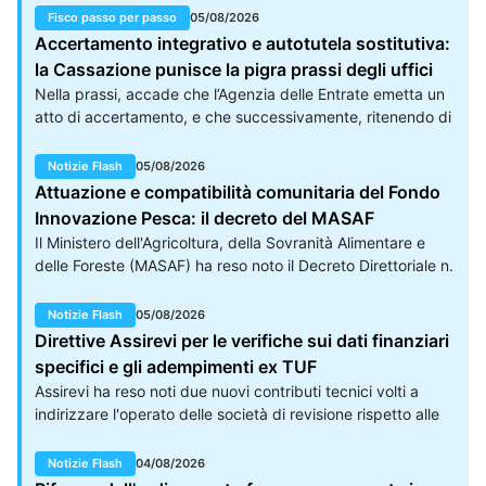
di legittimità hanno ribadito che, laddove l'agente della
Fisco passo per passo
05/08/2026
riscossione proceda mediante invio diretto di
Accertamento integrativo e autotutela sostitutiva:
raccomandata con avviso di ricevimento ai sensi
la Cassazione punisce la pigra prassi degli uffici
dell'articolo 26 del D.P.R. n. 602/1973, la consegna del
Nella prassi, accade che l’Agenzia delle Entrate emetta un
plico a una persona abilitata alla ricezione perfeziona la
atto di accertamento, e che successivamente, ritenendo di
notificazione senza che sia necessario l'invio di una
aver commesso un errore (a proprio sfavore), notifichi un
successiva raccomandata informativa.
ulteriore atto chiedendo quanto erroneamente omesso nel
Notizie Flash
05/08/2026
primo. Le Sezioni Unite della Cassazione hanno chiarito la
Attuazione e compatibilità comunitaria del Fondo
distinzione tra autotutela sostitutiva e accertamento
Innovazione Pesca: il decreto del MASAF
integrativo.
Il Ministero dell'Agricoltura, della Sovranità Alimentare e
delle Foreste (MASAF) ha reso noto il Decreto Direttoriale n.
371322 del 29 luglio 2026, attuativo dell'articolo 1, comma
428, della legge 29 dicembre 2022, n. 197. Il
Notizie Flash
05/08/2026
provvedimento definisce gli elementi operativi prescritti dal
Direttive Assirevi per le verifiche sui dati finanziari
Regolamento (UE) 2022/2473 e dichiara la compatibilità
specifici e gli adempimenti ex TUF
con il mercato interno, ai sensi degli articoli 107 e 108 del
Assirevi ha reso noti due nuovi contributi tecnici volti a
Trattato sul funzionamento dell'Unione europea, per una
indirizzare l'operato delle società di revisione rispetto alle
serie di misure di sostegno destinate alle imprese
recenti evoluzioni normative e all'aggiornamento dei
impegnate nella produzione, trasformazione e
principi contabili internazionali. Le pubblicazioni riguardano
Notizie Flash
04/08/2026
commercializzazione dei prodotti della pesca e
sia i controlli prescritti dalla disciplina sui mercati finanziari,