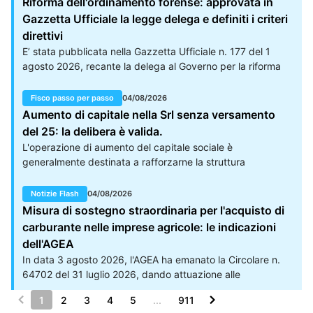
Riforma dell'ordinamento forense: approvata in
dell'acquacoltura.
sia la strutturazione delle relazioni relative a dati contabili
Gazzetta Ufficiale la legge delega e definiti i criteri
destinati a scopi specifici.
direttivi
E’ stata pubblicata nella Gazzetta Ufficiale n. 177 del 1
agosto 2026, recante la delega al Governo per la riforma
dell'ordinamento forense. Il provvedimento fissa un termine
di sei mesi entro cui l'Esecutivo deve adottare uno o più
Fisco passo per passo
04/08/2026
decreti legislativi su proposta del Ministro della Giustizia e
Aumento di capitale nella Srl senza versamento
previa consultazione del Consiglio Nazionale Forense
del 25: la delibera è valida.
(CNF) , prevedendo un ulteriore periodo di dodici mesi per
L'operazione di aumento del capitale sociale è
l'emanazione di decreti integrativi e correttivi.
generalmente destinata a rafforzarne la struttura
finanziaria o ad adeguarne i patrimoni alle nuove esigenze
di business. Trattandosi di un'operazione che incide
Notizie Flash
04/08/2026
direttamente sulle garanzie dei terzi e sugli equilibri
Misura di sostegno straordinaria per l'acquisto di
organizzativi interni, il legislatore del codice civile ha
carburante nelle imprese agricole: le indicazioni
circondato il procedimento di rigide cautele formali e
dell'AGEA
sostanziali, attribuendo al notaio verbalizzante un ruolo di
In data 3 agosto 2026, l'AGEA ha emanato la Circolare n.
fondamentale presidio di legalità.
64702 del 31 luglio 2026, dando attuazione alle
disposizioni previste dal Decreto Interministeriale n.
1
2
3
4
5
...
911
0365846 del 27 luglio 2026 e dall'articolo 8-ter del