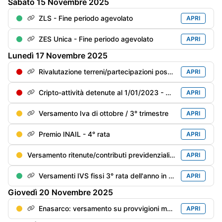
Sabato
15
Novembre
2025
ZLS - Fine periodo agevolato
APRI
ZES Unica - Fine periodo agevolato
APRI
Lunedì
17
Novembre
2025
Rivalutazione terreni/partecipazioni posseduti al 1/01/2023: 3° rata
APRI
Cripto-attività detenute al 1/01/2023 - Rideterminazione di valore: 3° rata (ultima) dell'imposta sostitutiva (del 14%)
APRI
Versamento Iva di ottobre / 3° trimestre
APRI
Premio INAIL - 4° rata
APRI
Versamento ritenute/contributi previdenziali del mese di ottobre
APRI
Versamenti IVS fissi 3° rata dell'anno in corso
APRI
Giovedì
20
Novembre
2025
Enasarco: versamento su provvigioni maturate nel 3° trimestre
APRI