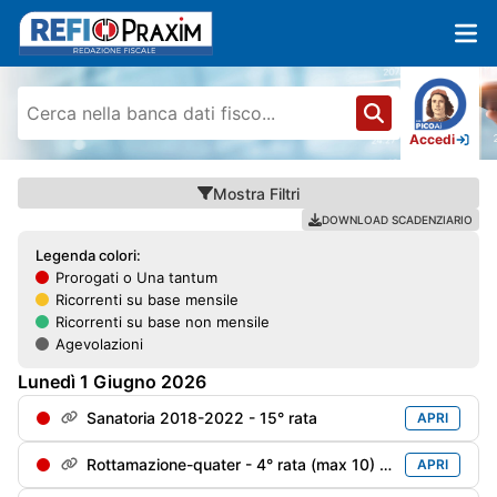
Accedi
Mostra
Filtri
DOWNLOAD SCADENZIARIO
Legenda colori:
Prorogati o Una tantum
Ricorrenti su base mensile
Ricorrenti su base non mensile
Agevolazioni
Lunedì
1
Giugno
2026
Sanatoria 2018-2022 - 15° rata
APRI
Rottamazione-quater - 4° rata (max 10) soggetti decaduti al 31/12/2024 e riammessi
APRI