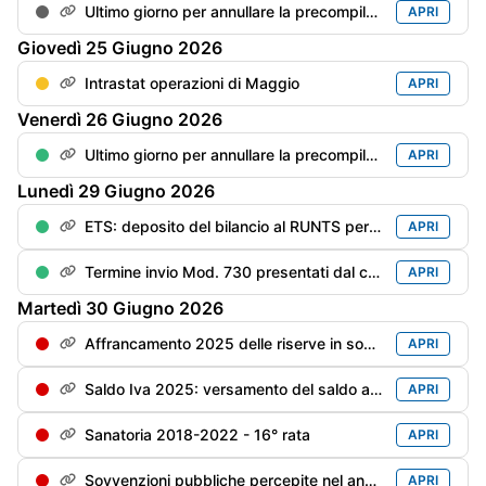
Ultimo giorno per annullare la precompilata
APRI
Giovedì
25
Giugno
2026
Intrastat operazioni di Maggio
APRI
Venerdì
26
Giugno
2026
Ultimo giorno per annullare la precompilata del Mod. Redditi PF
APRI
Lunedì
29
Giugno
2026
ETS: deposito del bilancio al RUNTS per gli enti con esercizio "solare" (180 gg dalla chiusura dell'esercizio
APRI
Termine invio Mod. 730 presentati dal contribuente dal 1/06 al 20/06
APRI
Martedì
30
Giugno
2026
Affrancamento 2025 delle riserve in sospensione - 2° rata dell'imposta sostitutiva
APRI
Saldo Iva 2025: versamento del saldo a debito maggiorato di 0,4% per mese/frazione di mese (pari a: saldo al 16/03 x 1,6%)
APRI
Sanatoria 2018-2022 - 16° rata
APRI
Sovvenzioni pubbliche percepite nel anno precedente - Trasparenza - Scadenza per la messa online (soggetti privi di bilancio)
APRI