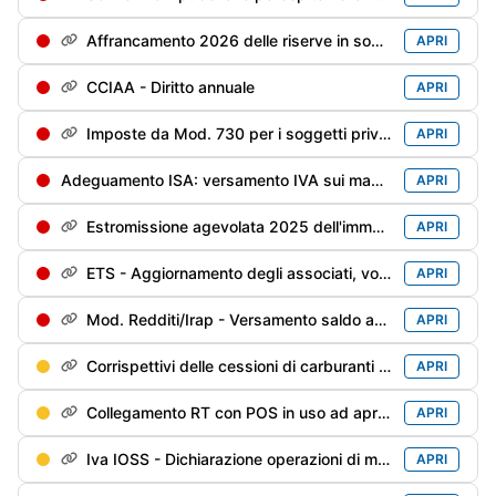
Affrancamento 2026 delle riserve in sospensione - 1° rata dell'imposta sostitutiva
APRI
CCIAA - Diritto annuale
APRI
Imposte da Mod. 730 per i soggetti privi di sostituto d'imposta/deceduti entro il 28/02/2026
APRI
Adeguamento ISA: versamento IVA sui maggiori ricavi/compensi dichiarati per migliorare il punteggio ISA
APRI
Estromissione agevolata 2025 dell'immobile strumentale: versamento 2° rata (40%) dell'imposta sostitutiva
APRI
ETS - Aggiornamento degli associati, volontari e lavoratori impiegati
APRI
Mod. Redditi/Irap - Versamento saldo anno precedente e 1° acconto anno in corso
APRI
Corrispettivi delle cessioni di carburanti di maggio - Trasmissione alle Dogane
APRI
Collegamento RT con POS in uso ad aprile
APRI
Iva IOSS - Dichiarazione operazioni di maggio
APRI