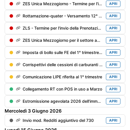
ZES Unica Mezzogiorno - Termine per l'invio della Prenotazione degli investimenti sostenuti dal 1/01/2026 e che si prevede di sostenere fino al 31/12/2026
APRI
Rottamazione-quater - Versamento 12° di 18 rate trimestrali
APRI
ZLS - Termine per l'invio della Prenotazione degli investimenti sostenuti dal 1/01/2026 e che si prevede di sostenere fino al 31/12/2026
APRI
ZES Unica Mezzogiorno per il settore agricolo: termine per l'invio della Prenotazione degli investimenti sostenuti dal 1/01/2026 e che si prevede di sostenere fino al 15/11/2026
APRI
Imposta di bollo sulle FE del 1° trimestre - Versamento (differibile al 2° trimestre se il debito è inferiore a €. 5.000)
APRI
Corrispettivi delle cessioni di carburanti di aprile - Trasmissione alle Dogane
APRI
Comunicazione LIPE riferita al 1° trimestre
APRI
Collegamento RT con POS in uso a Marzo
APRI
Estromissione agevolata 2026 dell'immobile strumentale dell'imprenditore individuale - Termine adempimenti contabili
APRI
Mercoledì
3
Giugno
2026
Invio mod. Redditi aggiuntivo del 730
APRI