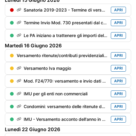
Lunedì
15
Giugno
2026
Sanatoria 2019-2023 - Termine di versamento della 4° rata
APRI
Termine Invio Mod. 730 presentati dal contribuente entro il 31/05
APRI
Le PA iniziano a trattenere gli importi delle cartelle inevase prima di pagare i compensi professionali
APRI
Martedì
16
Giugno
2026
Versamento ritenute/contributi previdenziali del mese di maggio
APRI
Versamento Iva maggio
APRI
Mod. F24/770: versamento e invio dati delle ritenute/trattenute operate
APRI
IMU per gli enti non commerciali
APRI
Condomini: versamento delle ritenute dei primi 6 mesi del anno in corso rimaste “sottosoglia“ (€. 500), se non già versate
APRI
IMU - Versamento acconto dell'anno in corso
APRI
Lunedì
22
Giugno
2026