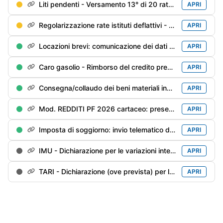
Liti pendenti - Versamento 13° di 20 rate trimestrali (è ammessa la rateazione mensile)
APRI
Regolarizzazione rate istituti deflattivi - Versamento 14° di 20 rate trimestrali
APRI
Locazioni brevi: comunicazione dei dati dei contratti conclusi (sui quali non è stata operata la ritenuta del 21%) nel 2025 da parte delle agenzie immobiliari/portali telematici
APRI
Caro gasolio - Rimborso del credito pregresso inutilizzato
APRI
Consegna/collaudo dei beni materiali industria 4.0 prenotati entro il 31/12/2025
APRI
Mod. REDDITI PF 2026 cartaceo: presentazione ad un Ufficio postale
APRI
Imposta di soggiorno: invio telematico della dichiarazione per l'anno precedente
APRI
IMU - Dichiarazione per le variazioni intervenute nel 2025 (inclusa IMU ENC per gli enti non commerciali)
APRI
TARI - Dichiarazione (ove prevista) per le variazioni intervenute nel anno precedente
APRI