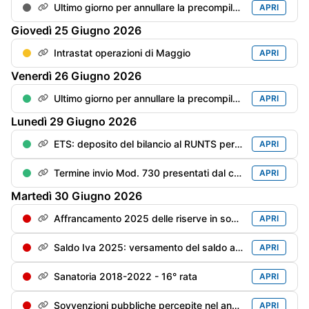
Ultimo giorno per annullare la precompilata
APRI
Giovedì
25
Giugno
2026
Intrastat operazioni di Maggio
APRI
Venerdì
26
Giugno
2026
Ultimo giorno per annullare la precompilata del Mod. Redditi PF
APRI
Lunedì
29
Giugno
2026
ETS: deposito del bilancio al RUNTS per gli enti con esercizio "solare" (180 gg dalla chiusura dell'esercizio
APRI
Termine invio Mod. 730 presentati dal contribuente dal 1/06 al 20/06
APRI
Martedì
30
Giugno
2026
Affrancamento 2025 delle riserve in sospensione - 2° rata dell'imposta sostitutiva
APRI
Saldo Iva 2025: versamento del saldo a debito maggiorato di 0,4% per mese/frazione di mese (pari a: saldo al 16/03 x 1,6%)
APRI
Sanatoria 2018-2022 - 16° rata
APRI
Sovvenzioni pubbliche percepite nel anno precedente - Trasparenza - Scadenza per la messa online (soggetti privi di bilancio)
APRI