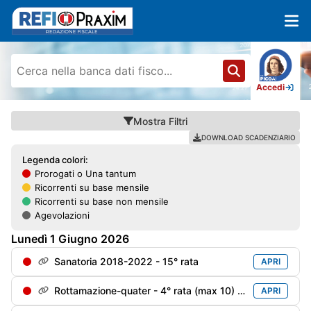
Accedi
Mostra
Filtri
DOWNLOAD SCADENZIARIO
Legenda colori:
Prorogati o Una tantum
Ricorrenti su base mensile
Ricorrenti su base non mensile
Agevolazioni
Lunedì
1
Giugno
2026
Sanatoria 2018-2022 - 15° rata
APRI
Rottamazione-quater - 4° rata (max 10) soggetti decaduti al 31/12/2024 e riammessi
APRI