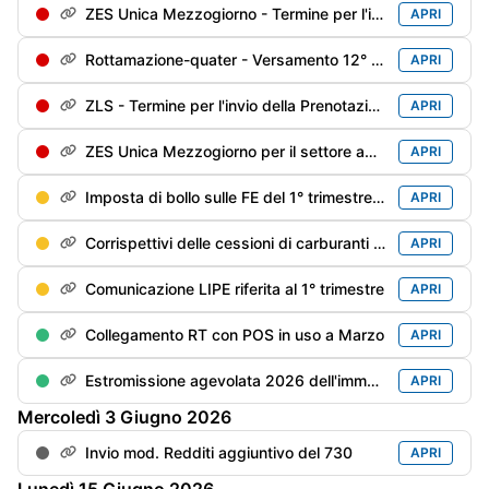
ZES Unica Mezzogiorno - Termine per l'invio della Prenotazione degli investimenti sostenuti dal 1/01/2026 e che si prevede di sostenere fino al 31/12/2026
APRI
Rottamazione-quater - Versamento 12° di 18 rate trimestrali
APRI
ZLS - Termine per l'invio della Prenotazione degli investimenti sostenuti dal 1/01/2026 e che si prevede di sostenere fino al 31/12/2026
APRI
ZES Unica Mezzogiorno per il settore agricolo: termine per l'invio della Prenotazione degli investimenti sostenuti dal 1/01/2026 e che si prevede di sostenere fino al 15/11/2026
APRI
Imposta di bollo sulle FE del 1° trimestre - Versamento (differibile al 2° trimestre se il debito è inferiore a €. 5.000)
APRI
Corrispettivi delle cessioni di carburanti di aprile - Trasmissione alle Dogane
APRI
Comunicazione LIPE riferita al 1° trimestre
APRI
Collegamento RT con POS in uso a Marzo
APRI
Estromissione agevolata 2026 dell'immobile strumentale dell'imprenditore individuale - Termine adempimenti contabili
APRI
Mercoledì
3
Giugno
2026
Invio mod. Redditi aggiuntivo del 730
APRI