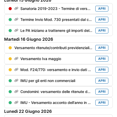
Lunedì
15
Giugno
2026
Sanatoria 2019-2023 - Termine di versamento della 4° rata
APRI
Termine Invio Mod. 730 presentati dal contribuente entro il 31/05
APRI
Le PA iniziano a trattenere gli importi delle cartelle inevase prima di pagare i compensi professionali
APRI
Martedì
16
Giugno
2026
Versamento ritenute/contributi previdenziali del mese di maggio
APRI
Versamento Iva maggio
APRI
Mod. F24/770: versamento e invio dati delle ritenute/trattenute operate
APRI
IMU per gli enti non commerciali
APRI
Condomini: versamento delle ritenute dei primi 6 mesi del anno in corso rimaste “sottosoglia“ (€. 500), se non già versate
APRI
IMU - Versamento acconto dell'anno in corso
APRI
Lunedì
22
Giugno
2026