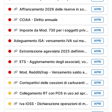
Affrancamento 2026 delle riserve in sospensione - 1° rata dell'imposta sostitutiva
APRI
CCIAA - Diritto annuale
APRI
Imposte da Mod. 730 per i soggetti privi di sostituto d'imposta/deceduti entro il 28/02/2026
APRI
Adeguamento ISA: versamento IVA sui maggiori ricavi/compensi dichiarati per migliorare il punteggio ISA
APRI
Estromissione agevolata 2025 dell'immobile strumentale: versamento 2° rata (40%) dell'imposta sostitutiva
APRI
ETS - Aggiornamento degli associati, volontari e lavoratori impiegati
APRI
Mod. Redditi/Irap - Versamento saldo anno precedente e 1° acconto anno in corso
APRI
Corrispettivi delle cessioni di carburanti di maggio - Trasmissione alle Dogane
APRI
Collegamento RT con POS in uso ad aprile
APRI
Iva IOSS - Dichiarazione operazioni di maggio
APRI