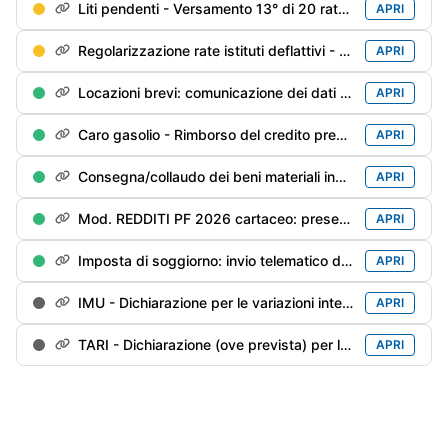
Liti pendenti - Versamento 13° di 20 rate trimestrali (è ammessa la rateazione mensile)
APRI
Regolarizzazione rate istituti deflattivi - Versamento 14° di 20 rate trimestrali
APRI
Locazioni brevi: comunicazione dei dati dei contratti conclusi (sui quali non è stata operata la ritenuta del 21%) nel 2025 da parte delle agenzie immobiliari/portali telematici
APRI
Caro gasolio - Rimborso del credito pregresso inutilizzato
APRI
Consegna/collaudo dei beni materiali industria 4.0 prenotati entro il 31/12/2025
APRI
Mod. REDDITI PF 2026 cartaceo: presentazione ad un Ufficio postale
APRI
Imposta di soggiorno: invio telematico della dichiarazione per l'anno precedente
APRI
IMU - Dichiarazione per le variazioni intervenute nel 2025 (inclusa IMU ENC per gli enti non commerciali)
APRI
TARI - Dichiarazione (ove prevista) per le variazioni intervenute nel anno precedente
APRI