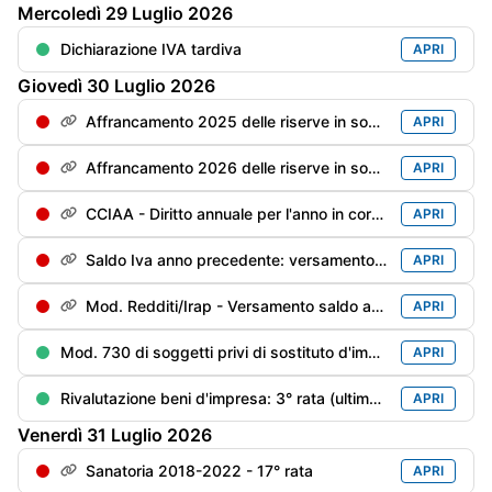
Mercoledì
29
Luglio
2026
Dichiarazione IVA tardiva
APRI
Giovedì
30
Luglio
2026
Affrancamento 2025 delle riserve in sospensione - 2° rata dell'imposta sostitutiva con magg. 0,4%
APRI
Affrancamento 2026 delle riserve in sospensione - 1° rata dell'imposta sostitutiva con magg. 0,4%
APRI
CCIAA - Diritto annuale per l'anno in corso con la maggioraz. dello 0,4%
APRI
Saldo Iva anno precedente: versamento del saldo a debito con la maggiorazione [pari a: (saldo al 16/03 x 1,6%) x 0,4%]
APRI
Mod. Redditi/Irap - Versamento saldo anno precedente e 1° acconto anno in corso con maggiorazione dello 0,4%
APRI
Mod. 730 di soggetti privi di sostituto d'imposta/deceduti entro il 28/02/anno precedente: versamento delle imposte risultanti dal Mod. 730 con la maggior. dello 0,4%
APRI
Rivalutazione beni d'impresa: 3° rata (ultima) dell’imposta sostitutiva per la rivalutazione dei beni (risultanti dal bilancio al 31/12/2018 ed al 31/12/2022) con la maggiorazione dello 0,4%
APRI
Venerdì
31
Luglio
2026
Sanatoria 2018-2022 - 17° rata
APRI