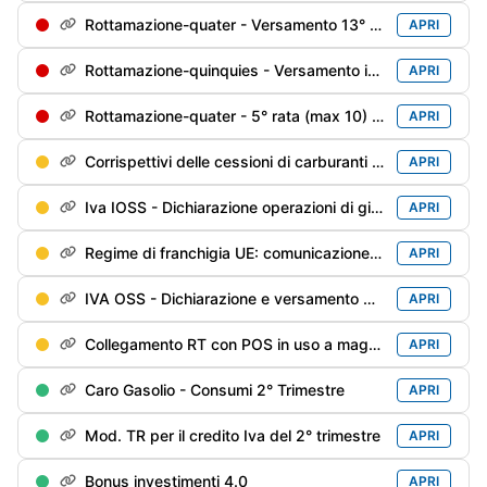
Rottamazione-quater - Versamento 13° di 18 rate trimestrali
APRI
Rottamazione-quinquies - Versamento in soluzione unica o della 1° rata
APRI
Rottamazione-quater - 5° rata (max 10) soggetti decaduti al 31/12/2024 e riammessi
APRI
Corrispettivi delle cessioni di carburanti di giugno / 2° trimestre - Trasmissione alle Dogane
APRI
Iva IOSS - Dichiarazione operazioni di giugno
APRI
Regime di franchigia UE: comunicazione del 2° trimestre
APRI
IVA OSS - Dichiarazione e versamento del 2° trimestre
APRI
Collegamento RT con POS in uso a maggio
APRI
Caro Gasolio - Consumi 2° Trimestre
APRI
Mod. TR per il credito Iva del 2° trimestre
APRI
Bonus investimenti 4.0
APRI