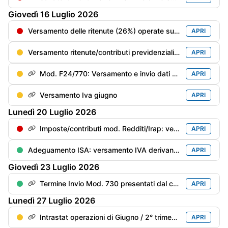
Giovedì
16
Luglio
2026
Versamento delle ritenute (26%) operate sui dividendi corrisposti nel 2° trimestre 2026
APRI
Versamento ritenute/contributi previdenziali del mese di giugno
APRI
Mod. F24/770: Versamento e invio dati delle ritenute/trattenute operate
APRI
Versamento Iva giugno
APRI
Lunedì
20
Luglio
2026
Imposte/contributi mod. Redditi/Irap: versamento del saldo anno precedente e del 1° acconto anno in corso con la magg. dello 0,4%
APRI
Adeguamento ISA: versamento IVA derivante dai maggiori ricavi/compensi dichiarati per migliorare il punteggio ISA con maggiorazione dello 0,40%
APRI
Giovedì
23
Luglio
2026
Termine Invio Mod. 730 presentati dal contribuente dal 21/06 al 15/07
APRI
Lunedì
27
Luglio
2026
Intrastat operazioni di Giugno / 2° trimestre
APRI