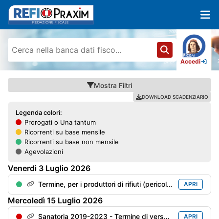
Accedi
Mostra
Filtri
DOWNLOAD SCADENZIARIO
Legenda colori:
Prorogati o Una tantum
Ricorrenti su base mensile
Ricorrenti su base non mensile
Agevolazioni
Venerdì
3
Luglio
2026
Termine, per i produttori di rifiuti (pericolosi o meno), per l'invio della "Dichiarazioni ambientale" (mod. MUD) con riferimento all'anno precedente
APRI
Mercoledì
15
Luglio
2026
Sanatoria 2019-2023 - Termine di versamento della 5° rata
APRI