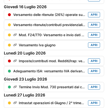
Giovedì
16
Luglio
2026
Versamento delle ritenute (26%) operate sui dividendi corrisposti nel 2° trimestre 2026
APRI
Versamento ritenute/contributi previdenziali del mese di giugno
APRI
Mod. F24/770: Versamento e invio dati delle ritenute/trattenute operate
APRI
Versamento Iva giugno
APRI
Lunedì
20
Luglio
2026
Imposte/contributi mod. Redditi/Irap: versamento del saldo anno precedente e del 1° acconto anno in corso con la magg. dello 0,4%
APRI
Adeguamento ISA: versamento IVA derivante dai maggiori ricavi/compensi dichiarati per migliorare il punteggio ISA con maggiorazione dello 0,40%
APRI
Giovedì
23
Luglio
2026
Termine Invio Mod. 730 presentati dal contribuente dal 21/06 al 15/07
APRI
Lunedì
27
Luglio
2026
Intrastat operazioni di Giugno / 2° trimestre
APRI