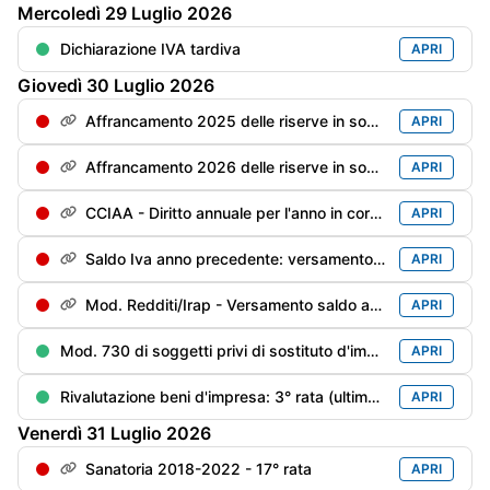
Mercoledì
29
Luglio
2026
Dichiarazione IVA tardiva
APRI
Giovedì
30
Luglio
2026
Affrancamento 2025 delle riserve in sospensione - 2° rata dell'imposta sostitutiva con magg. 0,4%
APRI
Affrancamento 2026 delle riserve in sospensione - 1° rata dell'imposta sostitutiva con magg. 0,4%
APRI
CCIAA - Diritto annuale per l'anno in corso con la maggioraz. dello 0,4%
APRI
Saldo Iva anno precedente: versamento del saldo a debito con la maggiorazione [pari a: (saldo al 16/03 x 1,6%) x 0,4%]
APRI
Mod. Redditi/Irap - Versamento saldo anno precedente e 1° acconto anno in corso con maggiorazione dello 0,4%
APRI
Mod. 730 di soggetti privi di sostituto d'imposta/deceduti entro il 28/02/anno precedente: versamento delle imposte risultanti dal Mod. 730 con la maggior. dello 0,4%
APRI
Rivalutazione beni d'impresa: 3° rata (ultima) dell’imposta sostitutiva per la rivalutazione dei beni (risultanti dal bilancio al 31/12/2018 ed al 31/12/2022) con la maggiorazione dello 0,4%
APRI
Venerdì
31
Luglio
2026
Sanatoria 2018-2022 - 17° rata
APRI