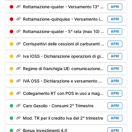
Rottamazione-quater - Versamento 13° di 18 rate trimestrali
APRI
Rottamazione-quinquies - Versamento in soluzione unica o della 1° rata
APRI
Rottamazione-quater - 5° rata (max 10) soggetti decaduti al 31/12/2024 e riammessi
APRI
Corrispettivi delle cessioni di carburanti di giugno / 2° trimestre - Trasmissione alle Dogane
APRI
Iva IOSS - Dichiarazione operazioni di giugno
APRI
Regime di franchigia UE: comunicazione del 2° trimestre
APRI
IVA OSS - Dichiarazione e versamento del 2° trimestre
APRI
Collegamento RT con POS in uso a maggio
APRI
Caro Gasolio - Consumi 2° Trimestre
APRI
Mod. TR per il credito Iva del 2° trimestre
APRI
Bonus investimenti 4.0
APRI