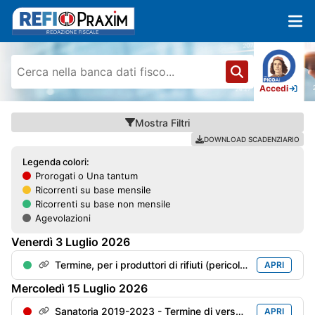
Accedi
Mostra
Filtri
DOWNLOAD SCADENZIARIO
Legenda colori:
Prorogati o Una tantum
Ricorrenti su base mensile
Ricorrenti su base non mensile
Agevolazioni
Venerdì
3
Luglio
2026
Termine, per i produttori di rifiuti (pericolosi o meno), per l'invio della "Dichiarazioni ambientale" (mod. MUD) con riferimento all'anno precedente
APRI
Mercoledì
15
Luglio
2026
Sanatoria 2019-2023 - Termine di versamento della 5° rata
APRI