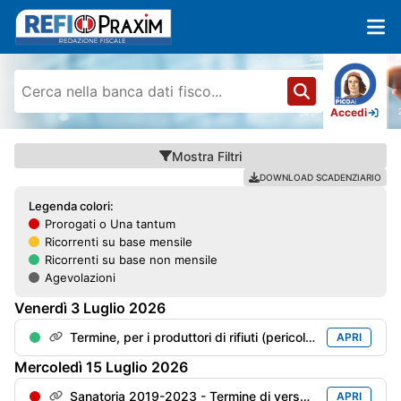
Accedi
Mostra
Filtri
DOWNLOAD SCADENZIARIO
Legenda colori:
Prorogati o Una tantum
Ricorrenti su base mensile
Ricorrenti su base non mensile
Agevolazioni
Venerdì
3
Luglio
2026
Termine, per i produttori di rifiuti (pericolosi o meno), per l'invio della "Dichiarazioni ambientale" (mod. MUD) con riferimento all'anno precedente
APRI
Mercoledì
15
Luglio
2026
Sanatoria 2019-2023 - Termine di versamento della 5° rata
APRI