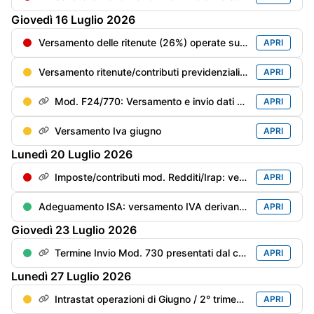
Giovedì
16
Luglio
2026
Versamento delle ritenute (26%) operate sui dividendi corrisposti nel 2° trimestre 2026
APRI
Versamento ritenute/contributi previdenziali del mese di giugno
APRI
Mod. F24/770: Versamento e invio dati delle ritenute/trattenute operate
APRI
Versamento Iva giugno
APRI
Lunedì
20
Luglio
2026
Imposte/contributi mod. Redditi/Irap: versamento del saldo anno precedente e del 1° acconto anno in corso con la magg. dello 0,4%
APRI
Adeguamento ISA: versamento IVA derivante dai maggiori ricavi/compensi dichiarati per migliorare il punteggio ISA con maggiorazione dello 0,40%
APRI
Giovedì
23
Luglio
2026
Termine Invio Mod. 730 presentati dal contribuente dal 21/06 al 15/07
APRI
Lunedì
27
Luglio
2026
Intrastat operazioni di Giugno / 2° trimestre
APRI