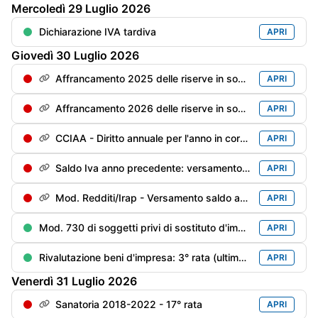
Mercoledì
29
Luglio
2026
Dichiarazione IVA tardiva
APRI
Giovedì
30
Luglio
2026
Affrancamento 2025 delle riserve in sospensione - 2° rata dell'imposta sostitutiva con magg. 0,4%
APRI
Affrancamento 2026 delle riserve in sospensione - 1° rata dell'imposta sostitutiva con magg. 0,4%
APRI
CCIAA - Diritto annuale per l'anno in corso con la maggioraz. dello 0,4%
APRI
Saldo Iva anno precedente: versamento del saldo a debito con la maggiorazione [pari a: (saldo al 16/03 x 1,6%) x 0,4%]
APRI
Mod. Redditi/Irap - Versamento saldo anno precedente e 1° acconto anno in corso con maggiorazione dello 0,4%
APRI
Mod. 730 di soggetti privi di sostituto d'imposta/deceduti entro il 28/02/anno precedente: versamento delle imposte risultanti dal Mod. 730 con la maggior. dello 0,4%
APRI
Rivalutazione beni d'impresa: 3° rata (ultima) dell’imposta sostitutiva per la rivalutazione dei beni (risultanti dal bilancio al 31/12/2018 ed al 31/12/2022) con la maggiorazione dello 0,4%
APRI
Venerdì
31
Luglio
2026
Sanatoria 2018-2022 - 17° rata
APRI