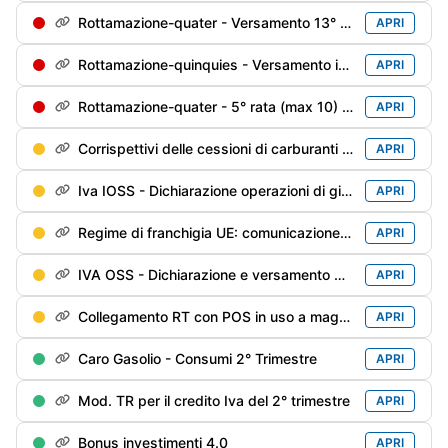
Rottamazione-quater - Versamento 13° di 18 rate trimestrali
APRI
Rottamazione-quinquies - Versamento in soluzione unica o della 1° rata
APRI
Rottamazione-quater - 5° rata (max 10) soggetti decaduti al 31/12/2024 e riammessi
APRI
Corrispettivi delle cessioni di carburanti di giugno / 2° trimestre - Trasmissione alle Dogane
APRI
Iva IOSS - Dichiarazione operazioni di giugno
APRI
Regime di franchigia UE: comunicazione del 2° trimestre
APRI
IVA OSS - Dichiarazione e versamento del 2° trimestre
APRI
Collegamento RT con POS in uso a maggio
APRI
Caro Gasolio - Consumi 2° Trimestre
APRI
Mod. TR per il credito Iva del 2° trimestre
APRI
Bonus investimenti 4.0
APRI