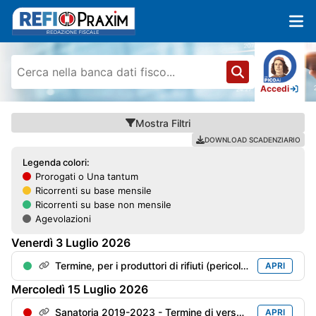
Accedi
Mostra
Filtri
DOWNLOAD SCADENZIARIO
Legenda colori:
Prorogati o Una tantum
Ricorrenti su base mensile
Ricorrenti su base non mensile
Agevolazioni
Venerdì
3
Luglio
2026
Termine, per i produttori di rifiuti (pericolosi o meno), per l'invio della "Dichiarazioni ambientale" (mod. MUD) con riferimento all'anno precedente
APRI
Mercoledì
15
Luglio
2026
Sanatoria 2019-2023 - Termine di versamento della 5° rata
APRI