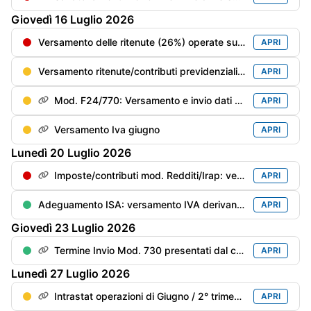
Giovedì
16
Luglio
2026
Versamento delle ritenute (26%) operate sui dividendi corrisposti nel 2° trimestre 2026
APRI
Versamento ritenute/contributi previdenziali del mese di giugno
APRI
Mod. F24/770: Versamento e invio dati delle ritenute/trattenute operate
APRI
Versamento Iva giugno
APRI
Lunedì
20
Luglio
2026
Imposte/contributi mod. Redditi/Irap: versamento del saldo anno precedente e del 1° acconto anno in corso con la magg. dello 0,4%
APRI
Adeguamento ISA: versamento IVA derivante dai maggiori ricavi/compensi dichiarati per migliorare il punteggio ISA con maggiorazione dello 0,40%
APRI
Giovedì
23
Luglio
2026
Termine Invio Mod. 730 presentati dal contribuente dal 21/06 al 15/07
APRI
Lunedì
27
Luglio
2026
Intrastat operazioni di Giugno / 2° trimestre
APRI