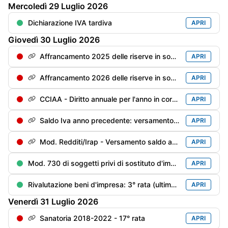
Mercoledì
29
Luglio
2026
Dichiarazione IVA tardiva
APRI
Giovedì
30
Luglio
2026
Affrancamento 2025 delle riserve in sospensione - 2° rata dell'imposta sostitutiva con magg. 0,4%
APRI
Affrancamento 2026 delle riserve in sospensione - 1° rata dell'imposta sostitutiva con magg. 0,4%
APRI
CCIAA - Diritto annuale per l'anno in corso con la maggioraz. dello 0,4%
APRI
Saldo Iva anno precedente: versamento del saldo a debito con la maggiorazione [pari a: (saldo al 16/03 x 1,6%) x 0,4%]
APRI
Mod. Redditi/Irap - Versamento saldo anno precedente e 1° acconto anno in corso con maggiorazione dello 0,4%
APRI
Mod. 730 di soggetti privi di sostituto d'imposta/deceduti entro il 28/02/anno precedente: versamento delle imposte risultanti dal Mod. 730 con la maggior. dello 0,4%
APRI
Rivalutazione beni d'impresa: 3° rata (ultima) dell’imposta sostitutiva per la rivalutazione dei beni (risultanti dal bilancio al 31/12/2018 ed al 31/12/2022) con la maggiorazione dello 0,4%
APRI
Venerdì
31
Luglio
2026
Sanatoria 2018-2022 - 17° rata
APRI