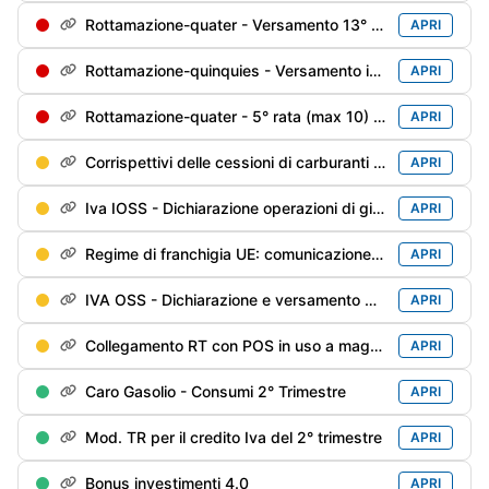
Rottamazione-quater - Versamento 13° di 18 rate trimestrali
APRI
Rottamazione-quinquies - Versamento in soluzione unica o della 1° rata
APRI
Rottamazione-quater - 5° rata (max 10) soggetti decaduti al 31/12/2024 e riammessi
APRI
Corrispettivi delle cessioni di carburanti di giugno / 2° trimestre - Trasmissione alle Dogane
APRI
Iva IOSS - Dichiarazione operazioni di giugno
APRI
Regime di franchigia UE: comunicazione del 2° trimestre
APRI
IVA OSS - Dichiarazione e versamento del 2° trimestre
APRI
Collegamento RT con POS in uso a maggio
APRI
Caro Gasolio - Consumi 2° Trimestre
APRI
Mod. TR per il credito Iva del 2° trimestre
APRI
Bonus investimenti 4.0
APRI