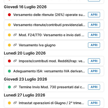
Giovedì
16
Luglio
2026
Versamento delle ritenute (26%) operate sui dividendi corrisposti nel 2° trimestre 2026
APRI
Versamento ritenute/contributi previdenziali del mese di giugno
APRI
Mod. F24/770: Versamento e invio dati delle ritenute/trattenute operate
APRI
Versamento Iva giugno
APRI
Lunedì
20
Luglio
2026
Imposte/contributi mod. Redditi/Irap: versamento del saldo anno precedente e del 1° acconto anno in corso con la magg. dello 0,4%
APRI
Adeguamento ISA: versamento IVA derivante dai maggiori ricavi/compensi dichiarati per migliorare il punteggio ISA con maggiorazione dello 0,40%
APRI
Giovedì
23
Luglio
2026
Termine Invio Mod. 730 presentati dal contribuente dal 21/06 al 15/07
APRI
Lunedì
27
Luglio
2026
Intrastat operazioni di Giugno / 2° trimestre
APRI