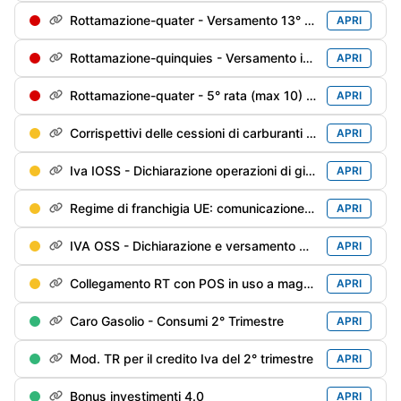
Rottamazione-quater - Versamento 13° di 18 rate trimestrali
APRI
Rottamazione-quinquies - Versamento in soluzione unica o della 1° rata
APRI
Rottamazione-quater - 5° rata (max 10) soggetti decaduti al 31/12/2024 e riammessi
APRI
Corrispettivi delle cessioni di carburanti di giugno / 2° trimestre - Trasmissione alle Dogane
APRI
Iva IOSS - Dichiarazione operazioni di giugno
APRI
Regime di franchigia UE: comunicazione del 2° trimestre
APRI
IVA OSS - Dichiarazione e versamento del 2° trimestre
APRI
Collegamento RT con POS in uso a maggio
APRI
Caro Gasolio - Consumi 2° Trimestre
APRI
Mod. TR per il credito Iva del 2° trimestre
APRI
Bonus investimenti 4.0
APRI