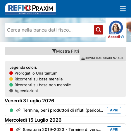
Accedi
Mostra
Filtri
DOWNLOAD SCADENZIARIO
Legenda colori:
Prorogati o Una tantum
Ricorrenti su base mensile
Ricorrenti su base non mensile
Agevolazioni
Venerdì
3
Luglio
2026
Termine, per i produttori di rifiuti (pericolosi o meno), per l'invio della "Dichiarazioni ambientale" (mod. MUD) con riferimento all'anno precedente
APRI
Mercoledì
15
Luglio
2026
Sanatoria 2019-2023 - Termine di versamento della 5° rata
APRI