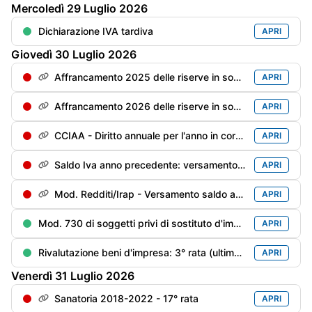
Mercoledì
29
Luglio
2026
Dichiarazione IVA tardiva
APRI
Giovedì
30
Luglio
2026
Affrancamento 2025 delle riserve in sospensione - 2° rata dell'imposta sostitutiva con magg. 0,4%
APRI
Affrancamento 2026 delle riserve in sospensione - 1° rata dell'imposta sostitutiva con magg. 0,4%
APRI
CCIAA - Diritto annuale per l'anno in corso con la maggioraz. dello 0,4%
APRI
Saldo Iva anno precedente: versamento del saldo a debito con la maggiorazione [pari a: (saldo al 16/03 x 1,6%) x 0,4%]
APRI
Mod. Redditi/Irap - Versamento saldo anno precedente e 1° acconto anno in corso con maggiorazione dello 0,4%
APRI
Mod. 730 di soggetti privi di sostituto d'imposta/deceduti entro il 28/02/anno precedente: versamento delle imposte risultanti dal Mod. 730 con la maggior. dello 0,4%
APRI
Rivalutazione beni d'impresa: 3° rata (ultima) dell’imposta sostitutiva per la rivalutazione dei beni (risultanti dal bilancio al 31/12/2018 ed al 31/12/2022) con la maggiorazione dello 0,4%
APRI
Venerdì
31
Luglio
2026
Sanatoria 2018-2022 - 17° rata
APRI