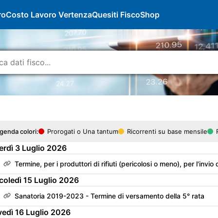
ro
Costo Lavoro Vertenza
Quesiti Fisco
Shop
genda colori:
Prorogati o Una tantum
Ricorrenti su base mensile
erdì
3
Luglio
2026
Termine, per i produttori di rifiuti (pericolosi o meno), per l'invio della "Dichiarazioni am
coledì
15
Luglio
2026
Sanatoria 2019-2023 - Termine di versamento della 5° rata
vedì
16
Luglio
2026