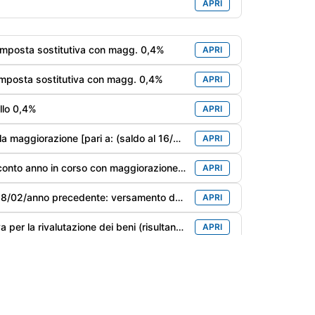
APRI
'imposta sostitutiva con magg. 0,4%
APRI
'imposta sostitutiva con magg. 0,4%
APRI
llo 0,4%
APRI
one [pari a: (saldo al 16/03 x 1,6%) x 0,4%]
APRI
nno in corso con maggiorazione dello 0,4%
APRI
Mod. 730 di soggetti privi di sostituto d'imposta/deceduti entro il 28/02/anno precedente: versamento delle imposte risultanti dal Mod. 730 con la maggior. dello 0,4%
APRI
Rivalutazione beni d'impresa: 3° rata (ultima) dell’imposta sostitutiva per la rivalutazione dei beni (risultanti dal bilancio al 31/12/2018 ed al 31/12/2022) con la maggiorazione dello 0,4%
APRI
Orari Consulenza Telefonica
APRI
 18.00
Martedì: 09.30 - 12.30
Mercoledì: 09.30 - 12.30
APRI
Giovedì: 09.30 - 12.30