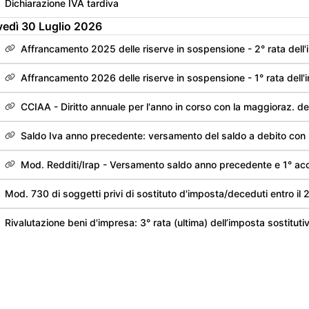
Dichiarazione IVA tardiva
vedì
30
Luglio
2026
Affrancamento 2025 delle riserve in sospensione - 2° rata dell
Affrancamento 2026 delle riserve in sospensione - 1° rata dell
CCIAA - Diritto annuale per l'anno in corso con la maggioraz. de
Saldo Iva anno precedente: versamento del saldo a debito con la maggiorazi
Mod. Redditi/Irap - Versamento saldo anno precedente e 1° acconto a
erdì
31
Luglio
2026
Orari
Sanatoria 2018-2022 - 17° rata
61
Lunedì: 09.00 - 13.00; 14.00 -
raxim.it
Martedì: 09.00 - 13.00
Rottamazione-quater - Versamento 13° di 18 rate trimestrali
Mercoledì: 09.00 - 13.00