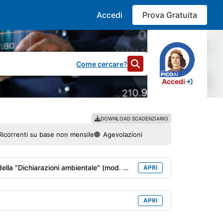
Accedi
Prova Gratuita
Come cercare?
Accedi
DOWNLOAD SCADENZIARIO
Ricorrenti su base non mensile
Agevolazioni
bientale" (mod. MUD) con riferimento all'anno precedente
APRI
APRI